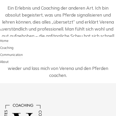
Ein Erlebnis und Coaching der anderen Art. Ich bin
absolut begeistert, was uns Pferde signalisieren und
lehren können, dies alles „übersetzt“ und erklärt Verena
verständlich und professionell. Man fühlt sich wohl und
gut aufgehoben – die anfängliche Scheu hat sich schnell
Home
gelegt.
Coaching
Totale Begeisterung und Empfehlung – es hat mir sehr
Communication
viel in meiner eigenen Entwicklung gebracht. Ich komme
About
wieder und lass mich von Verena und den Pferden
coachen.